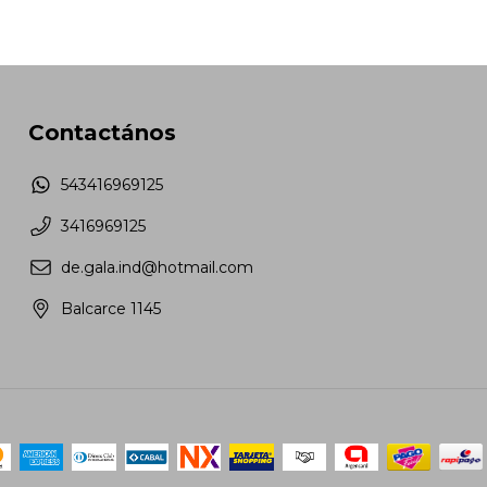
Contactános
543416969125
3416969125
de.gala.ind@hotmail.com
Balcarce 1145