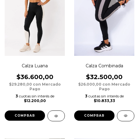
Calza Combinada
Calza Luana
$32.500,00
$36.600,00
$26.000,00
con
Mercado
$29.280,00
con
Mercado
Pago
Pago
3
cuotas sin interés de
3
cuotas sin interés de
$10.833,33
$12.200,00
COMPRAR
COMPRAR